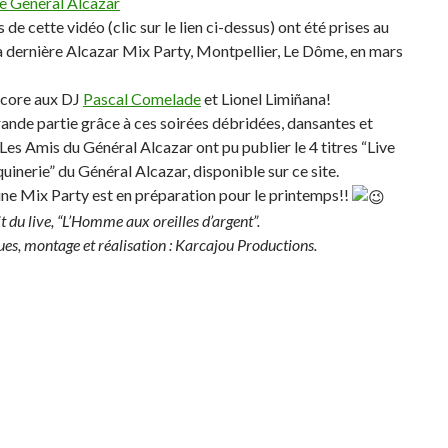
ve General Alcazar
 de cette vidéo (clic sur le lien ci-dessus) ont été prises au
a dernière Alcazar Mix Party, Montpellier, Le Dôme, en mars
core aux DJ
Pascal Comelade
et Lionel Limiñana!
rande partie grâce à ces soirées débridées, dansantes et
 Les Amis du Général Alcazar ont pu publier le 4 titres “Live
uinerie” du Général Alcazar, disponible sur ce site.
ne Mix Party est en préparation pour le printemps!!
it du live, “L’Homme aux oreilles d’argent”.
ues, montage et réalisation : Karcajou Productions.
ook