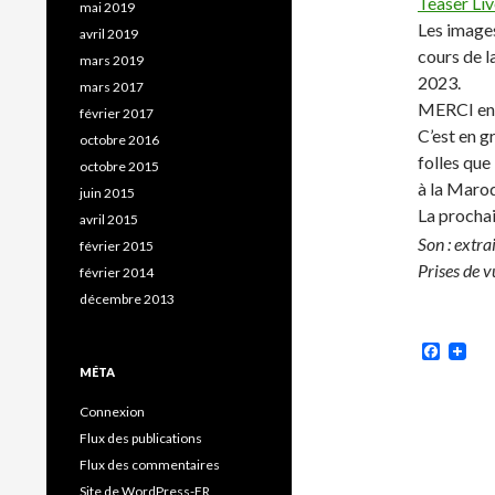
Teaser Li
mai 2019
Les images
avril 2019
cours de l
mars 2019
2023.
mars 2017
MERCI en
février 2017
C’est en g
octobre 2016
folles que
octobre 2015
à la Maroq
juin 2015
La prochai
avril 2015
Son : extra
février 2015
Prises de v
février 2014
décembre 2013
Faceb
MÉTA
Connexion
Flux des publications
Flux des commentaires
Site de WordPress-FR