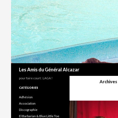
Recherche
Les Amis du Général Alcazar
pour faire court : LAGA !
Archives 
CATÉGORIES
Adhésion
Association
Discographie
El Barbarian & Blue Little Toe