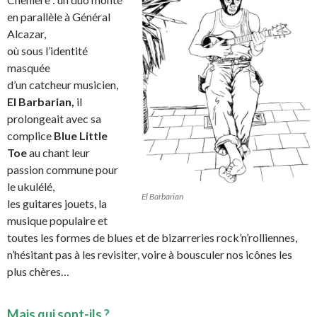
en parallèle à Général
Alcazar,
où sous l’identité
masquée
d’un catcheur musicien,
El Barbarian,
il
prolongeait avec sa
complice
Blue Little
Toe
au chant leur
passion commune pour
le ukulélé,
El Barbarian
les guitares jouets, la
musique populaire et
toutes les formes de blues et de bizarreries rock’n’rolliennes,
n’hésitant pas à les revisiter, voire à bousculer nos icônes les
plus chères…
Mais qui sont-ils ?