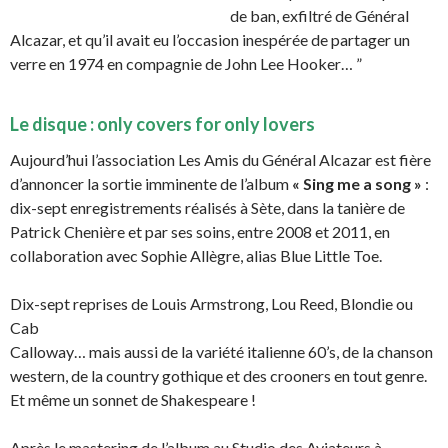
de ban, exfiltré de Général
Alcazar, et qu’il avait eu l’occasion inespérée de partager un
verre en 1974 en compagnie de John Lee Hooker… ”
Le disque : only covers for only lovers
Aujourd’hui l’association Les Amis du Général Alcazar est fière
d’annoncer la sortie imminente de l’album
« Sing me a song »
:
dix-sept enregistrements réalisés à Sète, dans la tanière de
Patrick Chenière et par ses soins, entre 2008 et 2011, en
collaboration avec Sophie Allègre, alias Blue Little Toe.
Dix-sept reprises de Louis Armstrong, Lou Reed, Blondie ou
Cab
Calloway… mais aussi de la variété italienne 60’s, de la chanson
western, de la country gothique et des crooners en tout genre.
Et même un sonnet de Shakespeare !
Après le mastering de l’album au Studio des Aviateurs à