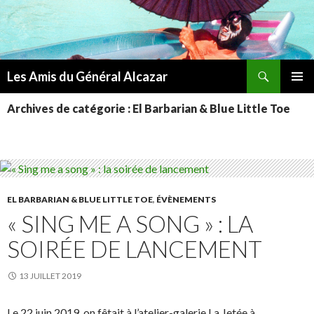
Recherche
Les Amis du Général Alcazar
ALLER
MENU
AU
Archives de catégorie : El Barbarian & Blue Little Toe
PRINCI
CONTENU
EL BARBARIAN & BLUE LITTLE TOE
,
ÉVÈNEMENTS
« SING ME A SONG » : LA
SOIRÉE DE LANCEMENT
13 JUILLET 2019
Le 22 juin 2019, on fêtait à l’atelier-galerie La Jetée à