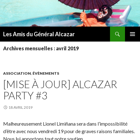
Recherche
Les Amis du Général Alcazar
ALLER
MENU
AU
Archives mensuelles : avril 2019
PRINCI
CONTENU
ASSOCIATION
,
ÉVÈNEMENTS
[MISE À JOUR] ALCAZAR
PARTY #3
18 AVRIL 2019
Malheureusement Lionel Limiñana sera dans l’impossibilité
d’être avec nous vendredi 19 pour de graves raisons familiales.
Nous lui apportons tout notre soutien.