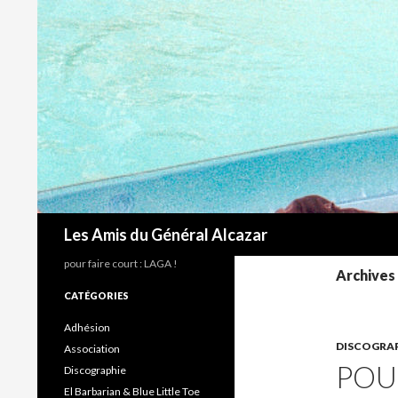
Recherche
Les Amis du Général Alcazar
pour faire court : LAGA !
Archives
CATÉGORIES
Adhésion
DISCOGRA
Association
POU
Discographie
El Barbarian & Blue Little Toe