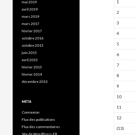
1
mai 2019
avril 2019
2
mars 2019
3
mars 2017
février 2017
4
octobre 2016
5
octobre 2015
juin 2015
6
avril 2015
7
février 2015
février 2014
8
décembre 2013
9
10
MÉTA
11
Connexion
12
Flux des publications
Flux des commentaires
(13)
Site de WordPress-FR