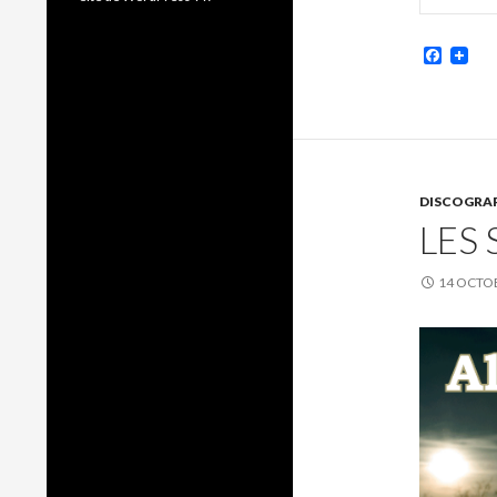
Faceb
DISCOGRA
LES 
14 OCTO