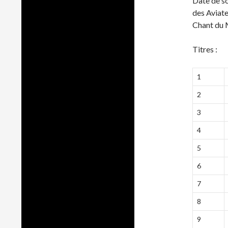
Date de so
des Aviate
Chant du
Titres :
1
2
3
4
5
6
7
8
9