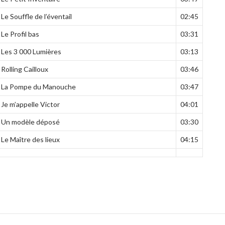
Le Souffle de l’éventail
02:45
Le Profil bas
03:31
Les 3 000 Lumières
03:13
Rolling Cailloux
03:46
La Pompe du Manouche
03:47
Je m’appelle Victor
04:01
Un modèle déposé
03:30
Le Maître des lieux
04:15
ook