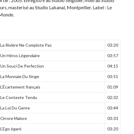
rtie : 2005. Enregistré au Studio Singulier, mixé au Studio
urs, masterisé au Studio Lakanal, Montpellier. Label : Le
 Monde.
La Rivière Ne Complote Pas
03:20
Un Héros Légendaire
03:57
Un Souci De Perfection
04:15
La Monnaie Du Singe
03:51
L’Écartement français
01:09
Le Contexte Tendu
02:32
La Loi Du Genre
03:44
Orrore Malore
03:33
L’Ego égaré
03:20