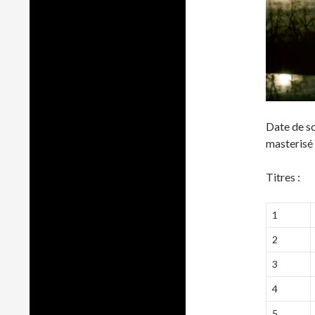
Date de so
masterisé 
Titres :
1
2
3
4
5