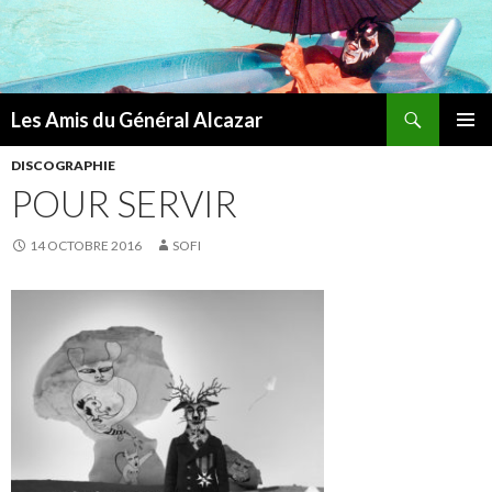
Recherche
Les Amis du Général Alcazar
ALLER
MENU
AU
DISCOGRAPHIE
PRINCI
CONTENU
POUR SERVIR
14 OCTOBRE 2016
SOFI