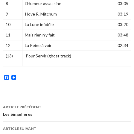
8
L’Humeur assassine
03:05
9
I love R. Mitchum
03:19
10
La Lune infidèle
03:20
11
Mais rien n’y fait
03:48
12
La Peine à voir
02:34
(13)
Pour Servir (ghost track)
Facebook
Navigation
ARTICLE PRÉCÉDENT
des
Les Singulières
articles
ARTICLE SUIVANT