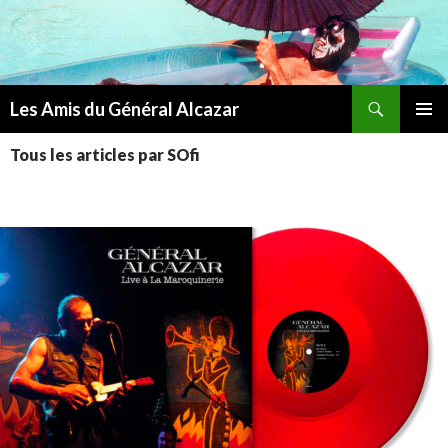
Recherche
Les Amis du Général Alcazar
ALLER
MENU
AU
Tous les articles par SOfi
PRINCI
CONTENU