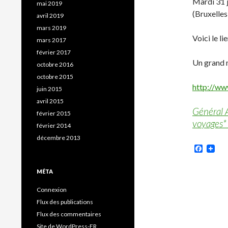
Mardi 31 j
mai 2019
(Bruxelles
avril 2019
mars 2019
Voici le li
mars 2017
février 2017
Un grand 
octobre 2016
octobre 2015
http://ww
juin 2015
avril 2015
Général A
février 2015
voyages*
février 2014
décembre 2013
Faceb
MÉTA
Connexion
Flux des publications
Flux des commentaires
Site de WordPress-FR