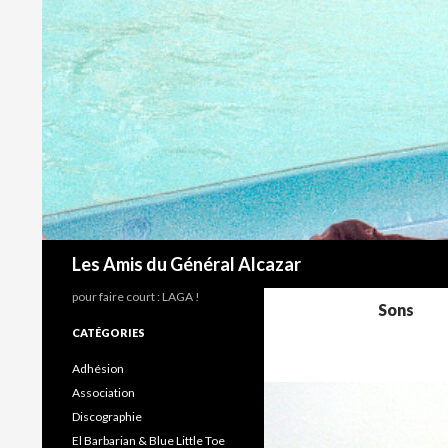
Recherche
Les Amis du Général Alcazar
pour faire court : LAGA !
Sons
CATÉGORIES
Adhésion
Association
Discographie
El Barbarian & Blue Little Toe