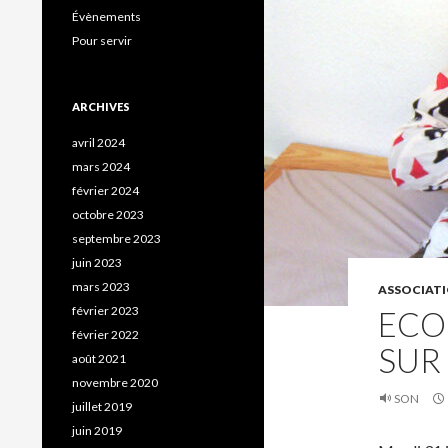
Évènements
Pour servir
ARCHIVES
avril 2024
mars 2024
février 2024
octobre 2023
septembre 2023
juin 2023
mars 2023
ASSOCIAT
février 2023
ECO
février 2022
SUR
août 2021
novembre 2020
SON
juillet 2019
juin 2019