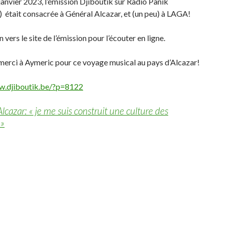
anvier 2023, l’émission Djiboutik sur Radio Panik
) était consacrée à Général Alcazar, et (un peu) à LAGA!
en vers le site de l’émission pour l’écouter en ligne.
merci à Aymeric pour ce voyage musical au pays d’Alcazar!
w.djiboutik.be/?p=8122
lcazar: « je me suis construit une culture des
 »
ook