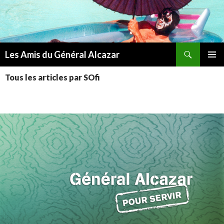
Recherche
Les Amis du Général Alcazar
ALLER
MENU
AU
Tous les articles par SOfi
PRINCI
CONTENU