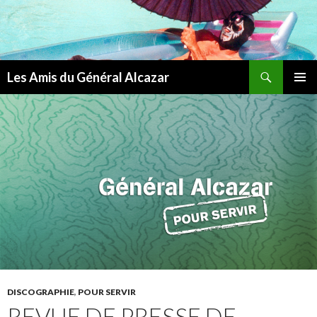
Recherche
Les Amis du Général Alcazar
ALLER
MENU
AU
PRINCI
CONTENU
DISCOGRAPHIE
,
POUR SERVIR
REVUE DE PRESSE DE