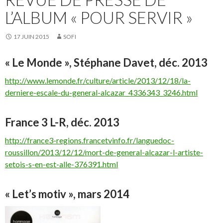
L’ALBUM « POUR SERVIR »
17 JUIN 2015
SOFI
« Le Monde », Stéphane Davet, déc. 2013
http://www.lemonde.fr/culture/article/2013/12/18/la-
derniere-escale-du-general-alcazar_4336343_3246.html
France 3 L-R, déc. 2013
http://france3-regions.francetvinfo.fr/languedoc-
roussillon/2013/12/12/mort-de-general-alcazar-l-artiste-
setois-s-en-est-alle-376391.html
« Let’s motiv », mars 2014