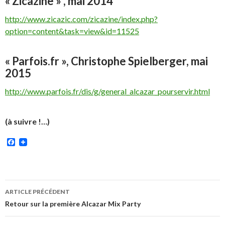
« Zicazine » , mai 2014
http://www.zicazic.com/zicazine/index.php?
option=content&task=view&id=11525
« Parfois.fr », Christophe Spielberger, mai
2015
http://www.parfois.fr/dis/g/general_alcazar_pourservir.html
(à suivre !…)
Facebook
Navigation
ARTICLE PRÉCÉDENT
des
Retour sur la première Alcazar Mix Party
articles