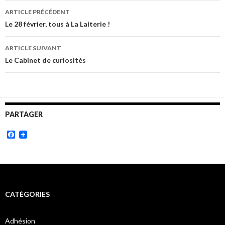
Navigation
ARTICLE PRÉCÉDENT
des
Le 28 février, tous à La Laiterie !
articles
ARTICLE SUIVANT
Le Cabinet de curiosités
PARTAGER
Facebook
CATÉGORIES
Adhésion