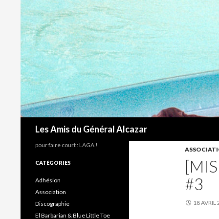
Recherche
Les Amis du Général Alcazar
pour faire court : LAGA !
ASSOCIAT
[MIS
CATÉGORIES
#3
Adhésion
Association
18 AVRIL
Discographie
El Barbarian & Blue Little Toe