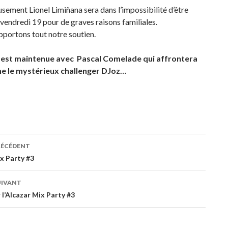
ement Lionel Limiñana sera dans l’impossibilité d’être
vendredi 19 pour de graves raisons familiales.
pportons tout notre soutien.
 est maintenue avec Pascal Comelade qui affrontera
ne le mystérieux challenger DJoz…
ook
ation
RÉCÉDENT
x Party #3
es
UIVANT
 l’Alcazar Mix Party #3