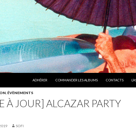
ALLER AU CONTENU
ADHÉRER
COMMANDER LES ALBUMS
CONTACTS
L’
ION
,
ÉVÈNEMENTS
E À JOUR] ALCAZAR PARTY
 2019
SOFI