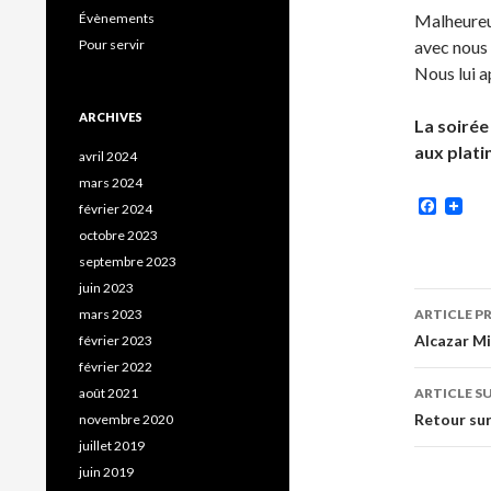
Évènements
Malheureus
Pour servir
avec nous 
Nous lui a
ARCHIVES
La soirée
aux plati
avril 2024
mars 2024
Faceb
février 2024
octobre 2023
septembre 2023
juin 2023
Navig
mars 2023
ARTICLE P
des
Alcazar Mi
février 2023
février 2022
articl
août 2021
ARTICLE S
Retour sur
novembre 2020
juillet 2019
juin 2019